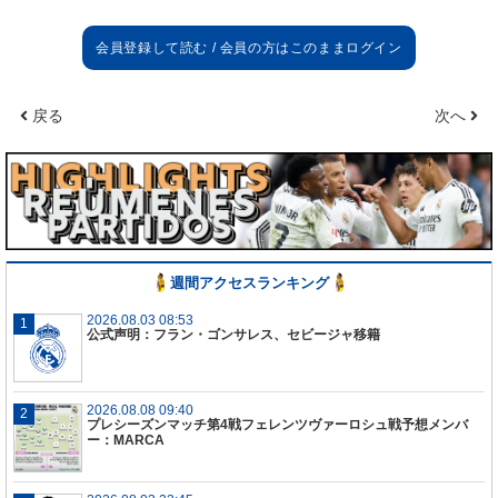
マドリードはアタランタ（イタリア）との対戦が決
定した。
両クラブがチャンピオンズリーグで戦うの
は初めてである。
戻る
次へ
第1戦はアウェー（2月24日）、第2戦はアルフレッ
ド・ディ・ステファ
ノ
（3月16日）で開催される。
週間アクセスランキング
2026.08.03 08:53
公式声明：フラン・ゴンサレス、セビージャ移籍
2026.08.08 09:40
プレシーズンマッチ第4戦フェレンツヴァーロシュ戦予想メンバ
ー：MARCA