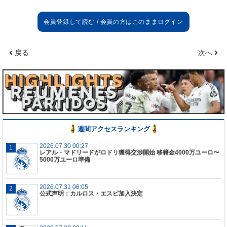
や発言が相次いでおりますが、当クラブは、同選手
の獲得に向けた直接的・間接的ないかなる交渉も行
っておらず、また、そのような移籍を実現させる意
思も一切ないことを表明いたします。
戻る
次へ
レアル・マドリードは、その実績と実力が広く認め
られている優れたサッカー選手であるエンソ・フェ
ルナンデス選手、ならびに当クラブと良好な関係を
築いているチェルシーFCに対し、最大限の敬意を表
します。
週間アクセスランキング
チェルシーFCのようなクラブに対する敬意、そして
レアル・マドリードが常に重んじてきたクラブ間の
2026.07.30 00:27
レアル・マドリードがロドリ獲得交渉開始 移籍金4000万ユーロ〜
信義と誠実さの原則に基づき、当クラブは、事実無
5000万ユーロ準備
根で現実に即していない一連の憶測を明確に否定す
る必要があると判断いたしました。
2026.07.31 06:05
公式声明：カルロス・エスピ加入決定
レアル・マドリードは、事実関係が明白であり、当
クラブが一切の行動を取っていないにもかかわら
ず、現実と異なる情報が依然として拡散され続けて