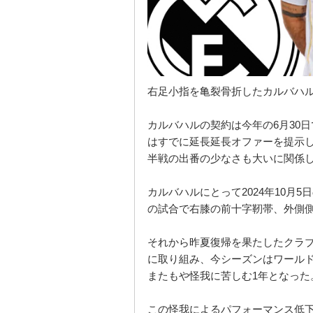
右足小指を亀裂骨折したカルバハ
カルバハルの契約は今年の6月30
はすでに延長延長オファーを提示
半戦の出番の少なさも大いに関係
カルバハルにとって2024年10月
の試合で右膝の前十字靭帯、外側
それから昨夏復帰を果たしたクラ
に取り組み、今シーズンはワール
またもや怪我に苦しむ1年となった
この怪我によるパフォーマンス低