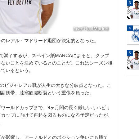
ルのレアル・マドリード退団が決定的となった。
日で満了するが、スペイン紙MARCAによると、クラブ
しないことを決めているとのことだ。これはシーズン後
しているという。
5日のビジャレアル戦が人生の大きな分岐点となった。こ
側副靭帯、膝窩筋腱断裂という重傷を負った。
ブワールドカップまで、9ヶ月間の長く厳しいリハビリ
ドカップに向けて再起を図るものになる予定だったが、
。
下が影響し、アーノルドとのポジション争いにも勝て