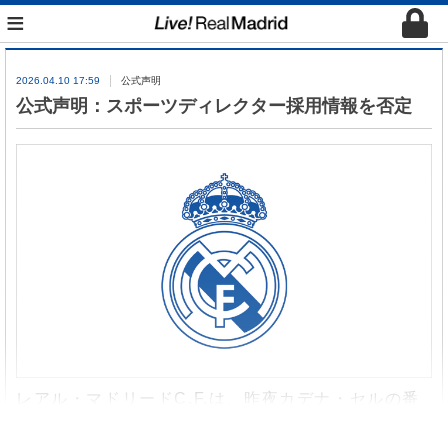
≡
2026.04.10 17:59
公式声明
公式声明：スポーツディレクター採用情報を否定
レアル・マドリードC.F.は、昨夜カデナ・セルの番
組El Largueroで報じられた、クラブがスポーツデ
ィレクターを採用することを検討しているという情