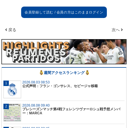
報が完全に虚偽であることをお知らせします。
レアル・マドリードは、クラブのスポーツ部門がこ
れまでに行ってきた活動を非常に高く評価してお
戻る
次へ
り、それにより数多くのタイトルを獲得し、10年間
でチャンピオンズリーグを6回制するなど、クラブ史
上最も成功した時代のひとつを過ごすことができま
した。
週間アクセスランキング
2026.08.03 08:53
公式声明：フラン・ゴンサレス、セビージャ移籍
2026.08.08 09:40
プレシーズンマッチ第4戦フェレンツヴァーロシュ戦予想メンバ
ー：MARCA