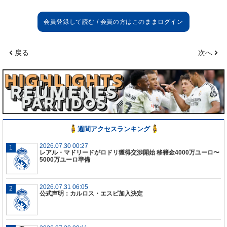
応えた。
レアル・ソシエダ戦
今日は難しい試合になることは分かっていたし、今
戻る
次へ
季この時点における自分たちの実力を知るための試
金石になると理解していた。僕たちは試合をとても
いい形でスタートできた。敵陣でプレーし、ゴール
を決め、チャンスを作ったからね。その後、レッド
カードを提示されたことで
1
人少なくなり、試合の流
れが少し変わってしまったが、僕たちに恐れはなか
った。自分たちのプレーで
2
点目を決めることができ
週間アクセスランキング
た。後半はより厳しい展開になってしまい、
PK
を決
められたが、チーム一丸となって苦しみに耐え抜
2026.07.30 00:27
レアル・マドリードがロドリ獲得交渉開始 移籍金4000万ユーロ〜
き、勝ち点
3
を獲得してマドリードに戻ることができ
5000万ユーロ準備
るし、リーガで首位に立っている。
2026.07.31 06:05
今日のゴールとアシストはどっちが良かった？
公式声明：カルロス・エスピ加入決定
試合の大切な場面だったので、今日はアシストの方
が重要だったんじゃないかな。
1
人少ない状況で
2
点
目を決めたことは僕たちにとって重要だった。