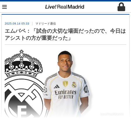
≡
2025.09.14 05:33
マドリード通信
エムバペ：「試合の大切な場面だったので、今日は
アシストの方が重要だった」
1
得点
1
アシストを記録してレアル・ソシエダ戦の
MVP
に選ばれたエムバペが試合後、インタビューに