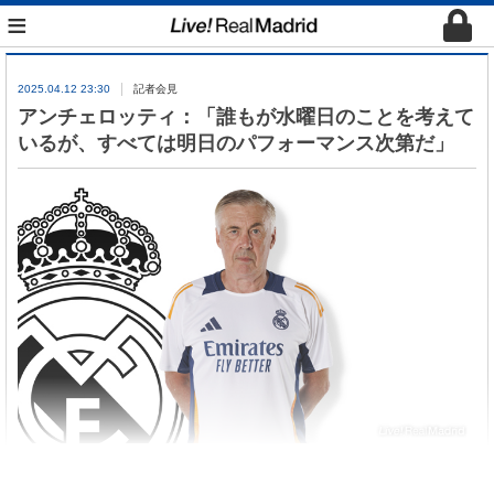
≡
2025.04.12 23:30
記者会見
アンチェロッティ：「誰もが水曜日のことを考えて
いるが、すべては明日のパフォーマンス次第だ」
アンチェロッティがリーガ第
31
節アラベス戦前日、
記者会見に出席した。