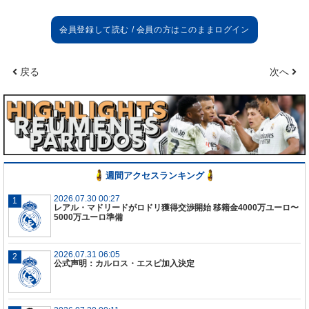
チーム状態
誰もが水曜日のことを考えているが、すべては明日
のパフォーマンス次第だ。というのも我々はまだリ
戻る
次へ
ーガ優勝争いを続けているからね。アラベス戦はい
いプレーをして勝つ必要がある。
チーム内でアラベス戦よりもアーセナル戦の逆転勝
利についてより話されているか？
いや、明日はいい試合をしようと思っている。良い
感触を取り戻すために勝利が不可欠だ。
週間アクセスランキング
アンチェロッティの気分
2026.07.30 00:27
レアル・マドリードがロドリ獲得交渉開始 移籍金4000万ユーロ〜
負ける時はいつも同じだよ。試合に負ければ厳しい
5000万ユーロ準備
瞬間になる。逆転について考えなければいけない。
でも幸いにもサッカーとはそういうものだ。敗北後
2026.07.31 06:05
にチャンスがやってくる。チームはとてもよく練習
公式声明：カルロス・エスピ加入決定
し、集中している。
クラブはまだアンチェロッティを信頼しているか？