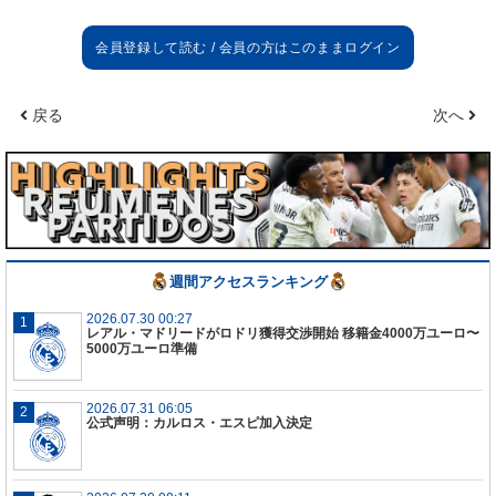
見に出席した。
アセンシオへのブーイング
主審の対応は良かったよ。ヴィニシウスが主審と話
戻る
次へ
し、試合を止めてプロトコルを発動させた。良かっ
たと思うし、そうすべきだった。
アセンシオを交代させた理由
それには
2
つの理由がある。その影響を受けていたこ
と、そしてイエローカードをもらっていたことだ。
週間アクセスランキング
アセンシオの様子
スタジアムで「死ね」と叫ばれることを誰も望んで
2026.07.30 00:27
レアル・マドリードがロドリ獲得交渉開始 移籍金4000万ユーロ〜
いない。その点で影響を受けていた。感情面が試合
5000万ユーロ準備
に影響する可能性があるため、交代させたんだ。
2026.07.31 06:05
右サイドバック
公式声明：カルロス・エスピ加入決定
様子を見なければならない。アセンシオのプレーは
気に入っていた。
3
人（ルーカス、バルベルデ、アセ
ンシオ）ともそこでプレーできる。あのポジション