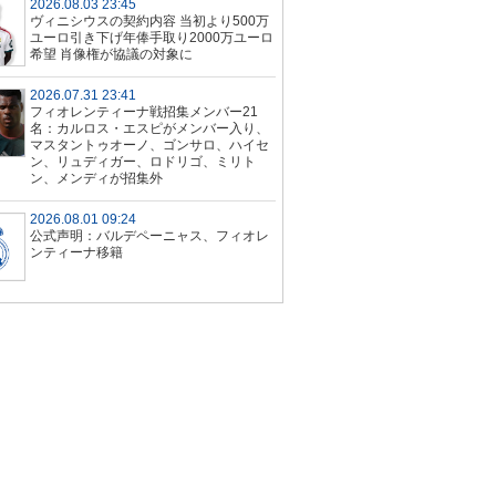
2026.08.03 23:45
ヴィニシウスの契約内容 当初より500万
ユーロ引き下げ年俸手取り2000万ユーロ
希望 肖像権が協議の対象に
2026.07.31 23:41
フィオレンティーナ戦招集メンバー21
名：カルロス・エスピがメンバー入り、
マスタントゥオーノ、ゴンサロ、ハイセ
ン、リュディガー、ロドリゴ、ミリト
ン、メンディが招集外
2026.08.01 09:24
公式声明：バルデペーニャス、フィオレ
ンティーナ移籍