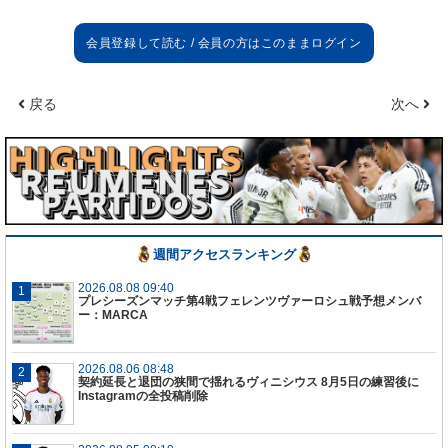
バジャドリード戦
特に序盤はとても難しかった。 僕たちは少し戦う姿
勢を欠いていた。 ゴールにはとても満足している
戻る
次へ
が、重要なのは守備の仕事だ。 アンチェロッティは
よくシュート練習をするように言ってくれるし、彼
の励ましは大いに役立っている。僕たちはチュアメ
ニと一緒にチームのバランスを取っているが、改善
し続けなければいけない。
エンドリッキ
彼はあのゴールを決めるに値する選手だ。今後も努
週間アクセスランキング
力し続ける必要がある。
2026.08.08 09:40
プレシーズンマッチ第4戦フェレンツヴァーロシュ戦予想メンバ
ベルナベウでの今季初戦
ー：MARCA
ベルナベウに戻り、あのゴールを決められたのは信
じられないことだ。
2026.08.06 08:48
契約延長と退団の狭間で揺れるヴィニシウス 8月5日の練習後に
Instagramの全投稿削除