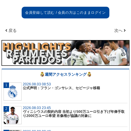
出席した。
ハーフタイムの様子
（前半の悪い出来で）怒る必要はなかったが、物事
戻る
次へ
を少し明確にする必要があった。ドルトムントがど
のようにプレーしたいかは明らかだったし、とても
いいプレーをしていた。我々は彼らのトランジショ
ンに対応するためにバランスを取る必要だったの
で、
4-3-3
に変更したんだ。物事がうまくいったし、
後半の姿勢は素晴らしかった。
週間アクセスランキング
今シーズン
我々は多くの問題を抱えてきたが、コミットメント
2026.08.03 08:53
公式声明：フラン・ゴンサレス、セビージャ移籍
と集団的犠牲心でそれを補ってきたし、今日も同じ
ように勝つことができた。どちらか一方だけでは十
分ではない。我々は決して諦めず、常に戦ったの
2026.08.03 23:45
で、このメンバーにとても満足しているよ。ロッカ
ヴィニシウスの契約内容 当初より500万ユーロ引き下げ年俸手取
ールームは落ち着いていた。システム変更について
り2000万ユーロ希望 肖像権が協議の対象に
はみんなで話し合い、彼らがそれに同意し、実行し
てくれた。