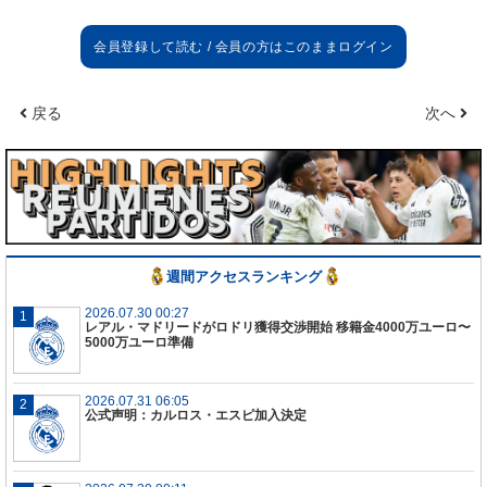
チーム状態
チームはしっかりと練習を行ってきた。誰にとって
も特異な時期ではあるが、我々はいいトレーニング
戻る
次へ
ができている。しかしヨヴィッチとヴィニシウスが
陽性、カルバハルとベイルが怪我、カマヴィンガが
出場停止と何人か欠場者する。
新型コロナウイルスの感染再拡大によりリーガを延
期すべきか？
それは非常に難しい問題なので、私は皆の意見を尊
週間アクセスランキング
重する。多くのチームがその影響を受けているし、
我々もアスレティック戦でその影響を受けていた。
2026.07.30 00:27
レアル・マドリードがロドリ獲得交渉開始 移籍金4000万ユーロ〜
しかしプロトコルがあるのでそれを尊重する必要が
5000万ユーロ準備
ある。もしそれが変更されないままなら試合を続け
なければいけないだろう。しかしパンデミックは非
2026.07.31 06:05
常にうまくコントロールされているので、試合を続
公式声明：カルロス・エスピ加入決定
けることができると思う。
エムバペのシーズン終了後の加入の可能性