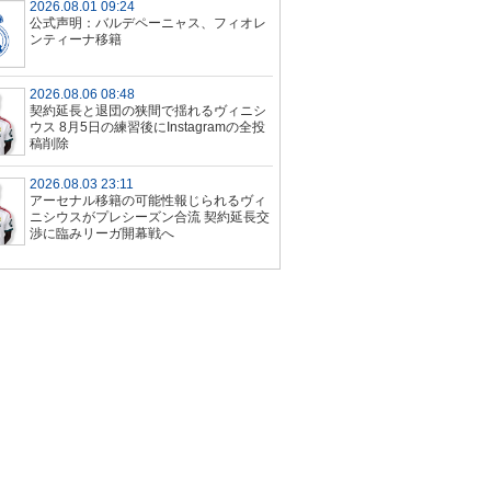
2026.08.01 09:24
公式声明：バルデペーニャス、フィオレ
ンティーナ移籍
2026.08.06 08:48
契約延長と退団の狭間で揺れるヴィニシ
ウス 8月5日の練習後にInstagramの全投
稿削除
2026.08.03 23:11
アーセナル移籍の可能性報じられるヴィ
ニシウスがプレシーズン合流 契約延長交
渉に臨みリーガ開幕戦へ