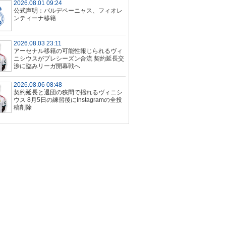
2026.08.01 09:24
公式声明：バルデペーニャス、フィオレ
ンティーナ移籍
2026.08.03 23:11
アーセナル移籍の可能性報じられるヴィ
ニシウスがプレシーズン合流 契約延長交
渉に臨みリーガ開幕戦へ
2026.08.06 08:48
契約延長と退団の狭間で揺れるヴィニシ
ウス 8月5日の練習後にInstagramの全投
稿削除