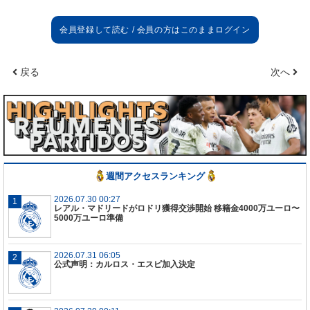
なっていることをスペイン紙MARCAが伝えてい
る。
マドリーは昨季、怪我人のあまりの多さにクラブの
戻る
次へ
医療チームが大いに批判されていた。実際、昨季の
負傷者数は延べ60人でプリメーラワースト。これは
ワースト2位のグラナダよりも10人も多い数字だっ
た。一方、その他のチームの負傷者数平均は30〜40
人、ライバルのバルセロナは38人、アトレティコ29
人となっている。
週間アクセスランキング
そのためマドリーは今季、フィジカルコーチにアン
トニオ・ピントゥスを再び迎えたが、多くの選手た
2026.07.30 00:27
レアル・マドリードがロドリ獲得交渉開始 移籍金4000万ユーロ〜
ちが欧州選手権や南米選手権、オリンピックに参加
5000万ユーロ準備
したため満足いくプレシーズンを送れず、ほとんど
体を休めないままシーズンを開始したこともあり再
2026.07.31 06:05
び怪我人が続出している。
公式声明：カルロス・エスピ加入決定
マドリーは今季戦った公式戦10試合中、14人が延べ
19回怪我し、1試合平均の負傷者数は6.2人で、再び