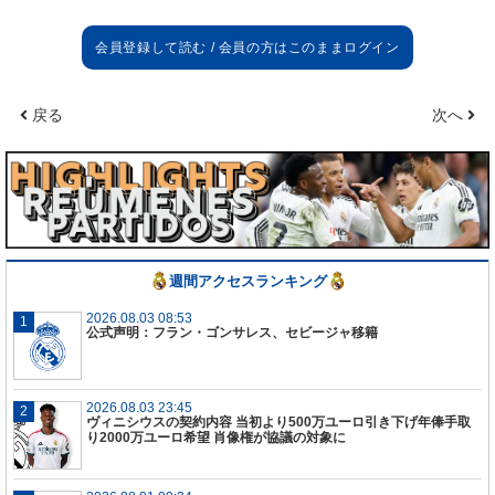
試合の感想
とても幸せだし満足している。チャンスを生かさな
ければいけないことを理解していたし、この瞬間の
戻る
次へ
ために僕は必死に取り組んできた。
ハットトリック
僕にとって特別な試合になった。僕はあそこで育っ
たので、マジョルカに大きな愛情を持っているよ。
アンチェロッティへのメッセージ
週間アクセスランキング
自分が戦力になることを監督に示すことができた。
ここでは激しい競争があり、チャンスが訪れた時に
2026.08.03 08:53
公式声明：フラン・ゴンサレス、セビージャ移籍
準備できていることが重要だが、僕は今日しっかり
と準備できていた。監督が僕の好きなポジションで
試してくれたので、とても快適にプレーすることが
2026.08.03 23:45
できたよ。
ヴィニシウスの契約内容 当初より500万ユーロ引き下げ年俸手取
り2000万ユーロ希望 肖像権が協議の対象に
チーム
僕たちは皆、素晴らしい仕事ぶりだった。非常に集