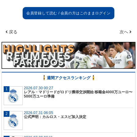
がインタビューに答えた。
レアル・マドリード入団
レアル・マドリードとの契約はあっという間だっ
戻る
次へ
た。とても嬉しいし大きな誇りを感じているよ。で
もこの発表によって、U-21代表での自分の仕事ぶり
が変わることを望んではない。僕はレンヌの時のよ
うに、マドリーでプレーしてもベストを尽くすつも
りだ。そしてもちろんA代表を夢見ているが、一歩
一歩進んでいきたいと思っている。僕は今、レンヌ
に移籍金を残し、マドリーに移籍することになった
週間アクセスランキング
けど、今後も自分の道を歩んでいくつもりだ。
2026.07.30 00:27
レアル・マドリードがロドリ獲得交渉開始 移籍金4000万ユーロ〜
レアル・マドリードでのプレー
5000万ユーロ準備
それは小さい頃からの夢だった。あんなにも素晴ら
しいスタジアムに立てることを楽しみにしている。
2026.07.31 06:05
改修工事が終了したら、すぐにあそこで最初の一歩
公式声明：カルロス・エスピ加入決定
を踏み出したい。
カゼミーロ、クロース、モドリッチの中盤