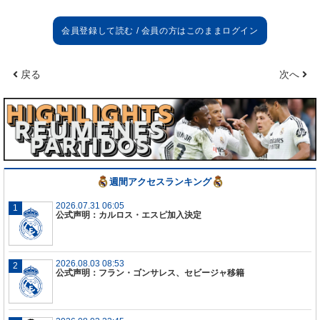
67億6,000万円）となっている。
マドリーは今夏、2選手を補強した。アラバをバイエ
ルンとの契約満了により無料で手に入れ、カマヴィ
戻る
次へ
ンガ獲得に今夏唯一の投資となる3,100万ユーロ
（約40億3,000万円）を費やした。またこの契約に
は900万ユーロ（約11億7,000万円）の出来高払い
が含まれている。さらにレンタル期間を終え、ベイ
ル、ヨヴィッチ、セバージョス、バジェホがチーム
に戻ってきている。
週間アクセスランキング
一方、マドリーはヴァランをマンチェスター・ユナ
イテッドに移籍金4,000万ユーロ（約52億円）
2026.07.31 06:05
公式声明：カルロス・エスピ加入決定
+1,000万ユーロ（約13億円）の出来高払い、ウーデ
ゴールをアーセナルに4,000万ユーロ（約52億円）
で売却した他、ブラヒムをレンタル手数料300万ユ
2026.08.03 08:53
ーロ（約3億9,000万円）でミランに貸し出し、計
公式声明：フラン・ゴンサレス、セビージャ移籍
8,300万ユーロ（約107億9,000万円）の収入を得て
いる。その他、セルヒオ・ラモスが契約満了で退団
し、久保をマジョルカ、オドリオソラをフィオレン