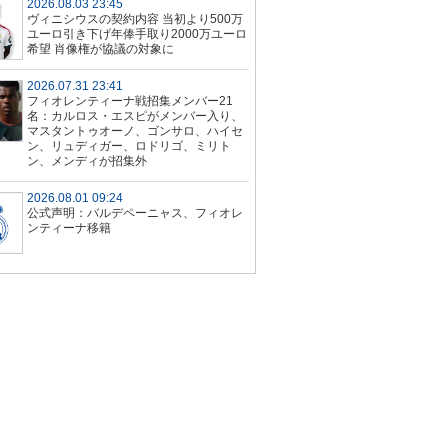
2026.08.03 23:45
ヴィニシウスの契約内容 当初より500万
ユーロ引き下げ年俸手取り2000万ユーロ
希望 肖像権が協議の対象に
2026.07.31 23:41
フィオレンティーナ戦招集メンバー21
名：カルロス・エスピがメンバー入り、
マスタントゥオーノ、ゴンサロ、ハイセ
ン、リュディガー、ロドリゴ、ミリト
ン、メンディが招集外
2026.08.01 09:24
公式声明：バルデペーニャス、フィオレ
ンティーナ移籍