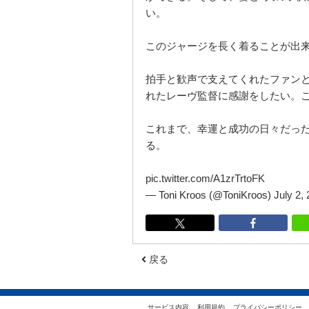
い。
このジャージを長く着ることが出
拍手と歓声で支えてくれたファン
れたレーヴ監督に感謝をしたい。
これまで、幸運と成功の日々だっ
る。
pic.twitter.com/A1zrTrtoFK
— Toni Kroos (@ToniKroos)
July 2,
戻る
サービス内容
利用規約
プライバシーポリシー