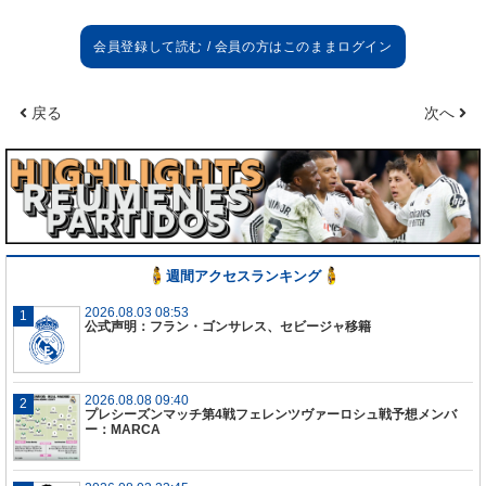
チェルシー戦
最初の25分間、僕たちのプレーは素晴らしかった
し、カリムが2回チャンスを掴んだ。でもその後、チ
戻る
次へ
ェルシーが良いパフォーマンスを見せ、より多くの
チャンスを作っていた。言い訳せず、過去を振り返
ることなく、もうリーガについて考える必要があ
る。チェルシーは僕たちよりも優れていたと思う
し、良いプレーだった。
敗北の痛み
週間アクセスランキング
もう次の試合について考えなければいけない。多く
の怪我人、新型コロナウイルス、無観客などのあっ
2026.08.03 08:53
公式声明：フラン・ゴンサレス、セビージャ移籍
たシーズンを過ごした後、決勝に到着するのが重要
なことだったので悲しいが、僕たちは勝利を目指し
た。でもチェルシーの方が優れていたし、もう悲し
2026.08.08 09:40
んでなどいられない。セビージャ戦のことを考える
プレシーズンマッチ第4戦フェレンツヴァーロシュ戦予想メンバ
必要がある。
ー：MARCA
チャンピオンズリーグ敗退