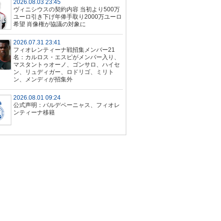
2026.08.03 23:45
ヴィニシウスの契約内容 当初より500万
ユーロ引き下げ年俸手取り2000万ユーロ
希望 肖像権が協議の対象に
2026.07.31 23:41
フィオレンティーナ戦招集メンバー21
名：カルロス・エスピがメンバー入り、
マスタントゥオーノ、ゴンサロ、ハイセ
ン、リュディガー、ロドリゴ、ミリト
ン、メンディが招集外
2026.08.01 09:24
公式声明：バルデペーニャス、フィオレ
ンティーナ移籍