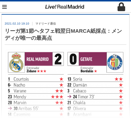
≡
2021.02.10 19:10
マドリード通信
リーガ第1節ヘタフェ戦翌日MARCA紙採点：メン
ディが唯一の最高点