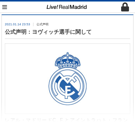
≡
2021.01.14 23:53
公式声明
公式声明：ヨヴィッチ選手に関して
レアル・マドリードC. F.とアイントラハト・フラン
クフルトは今季終了までのルカ・ヨヴィッチ選手の
レンタル移籍で合意に達しました。