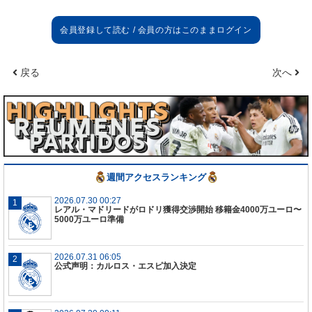
エイバル戦
我々のプレーはとても良かったが、エイバルにもま
た力強い瞬間があった。チームは試合をうまくコン
トロールしつつ、苦しみに耐える術を分かってい
戻る
次へ
た。我々は難しいピッチであることを知っていた
が、最初から最後まで試合をコントロールできた。
これは止まることのない戦いだ。我々は3日おきにプ
レーしているし、その形を続けていく必要がある。
今はここで我々が成し遂げた試合を楽しみ、次の試
合の準備をしなければいけない。エイバルがより直
接的なゲームをすることを分かっていたので、プレ
週間アクセスランキング
スをうまくかける必要があったが、我々はそれを十
分やり遂げることができた。
2026.07.30 00:27
レアル・マドリードがロドリ獲得交渉開始 移籍金4000万ユーロ〜
5000万ユーロ準備
ベンゼマ
彼は驚異的なパフォーマンスを見せているが、それ
2026.07.31 06:05
は得点面だけではなく、プレーのクオリティでもそ
公式声明：カルロス・エスピ加入決定
うだ。彼は我々のチームにとって本当に重要な選手
だが、全員の仕事ぶりも強調する必要がある。