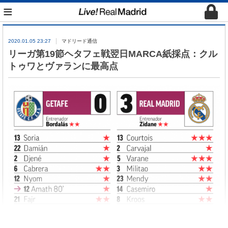
≡
2020.01.05 23:27
マドリード通信
リーガ第19節ヘタフェ戦翌日MARCA紙採点：クル
トゥワとヴァランに最高点