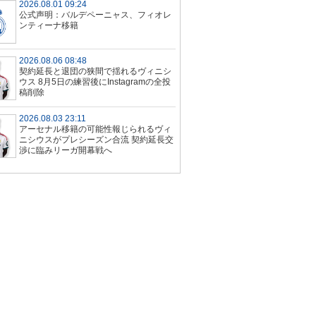
2026.08.01 09:24
公式声明：バルデペーニャス、フィオレ
ンティーナ移籍
2026.08.06 08:48
契約延長と退団の狭間で揺れるヴィニシ
ウス 8月5日の練習後にInstagramの全投
稿削除
2026.08.03 23:11
アーセナル移籍の可能性報じられるヴィ
ニシウスがプレシーズン合流 契約延長交
渉に臨みリーガ開幕戦へ