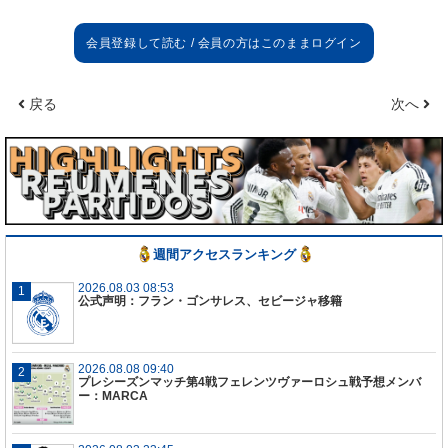
マドリードのユニフォームを守ってきた彼の行動と
助けに対し、感謝と愛を示したいと思います。
ケイラー・ナバスは、私たちの歴史上最も重要なス
戻る
次へ
テージの1つであり、3つの欧州カップを含む12のタ
イトルを獲得しています。
レアル・マドリードは、あなたの新しいキャリアが
最高になることを願っています。
週間アクセスランキング
2026.08.03 08:53
公式声明：フラン・ゴンサレス、セビージャ移籍
2026.08.08 09:40
プレシーズンマッチ第4戦フェレンツヴァーロシュ戦予想メンバ
ー：MARCA