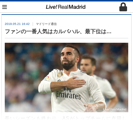
≡
2019.05.21 16:42
マドリード通信
ファンの一番人気はカルバハル、最下位は…
長いシーズンも終わり、ASがトップチームに在籍し
た25選手（カスティージャ登録のルカ、ヴィニシウ
スも含む）を対象に、“来シーズンもチームに残って