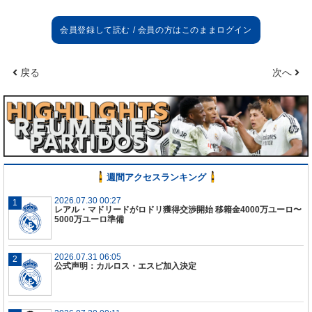
するため、ベンフィカ戦を視察した。
ジョビッチはベンフィカからドイツのクラブへ
1200
万ユーロの買い取りオプション付きのレンタル移籍
戻る
次へ
中で父親はドイツメディアのビルト紙にもう
1
年ドイ
ツでプレーすることをコメントしているが、隣国ポ
ルトガルで行われた試合から、その目で動きを確認
したかったとのこと。ジョビッチはベンゼマのバッ
クアップとしてクラブは考えているとのこと。
またこの試合で活躍したポルトガルの新星ジョア
週間アクセスランキング
ン・フェリックスにも注目をしているが、1億ユーロ
と設定されている違約金が高額のため、19歳MFは
2026.07.30 00:27
レアル・マドリードがロドリ獲得交渉開始 移籍金4000万ユーロ〜
今後見守っていくとのこと。
5000万ユーロ準備
2026.07.31 06:05
公式声明：カルロス・エスピ加入決定