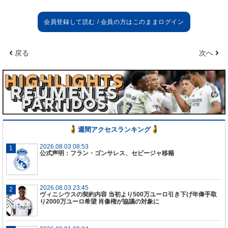
まだ答えることはできない。練習が残っているし明
日わかるだろう。
マルセロ
マルセロは偉大な選手。我々の第
2
キャプテン。クラ
戻る
次へ
ブの象徴だ。常にマドリーのことを第一に考えてい
る。
しっかりと練習をしているし他の選手同様だ。
誰もが彼のことを愛しているし日々彼は喜びととも
にトレーニングをしている。
褒め言葉
週間アクセスランキング
この仕事はそういうことがある。
1
試合、その後に次
2026.08.03 08:53
の試合、その次はその次の…チームの中にいるもの
公式声明：フラン・ゴンサレス、セビージャ移籍
は競い合うことに取り組んでいる。明日の試合はと
ても重要な試合。そこに集中している。外の人間の
褒め言葉はあまり考えていない。そういう考えのが
2026.08.03 23:45
よいもの。
ヴィニシウスの契約内容 当初より500万ユーロ引き下げ年俸手取
り2000万ユーロ希望 肖像権が協議の対象に
アムステルダム
このスタジアムに大きな思い出がある。明日の試合