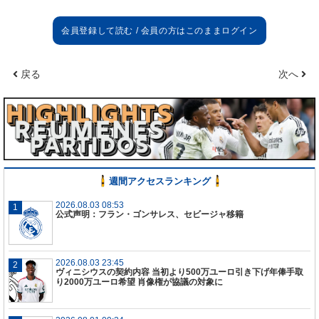
ジュレンは恨むことより感謝することのが多い。答
えはもっとサッカーを頑張るだけ。
今は多くの試合に出ているしサンティアゴの信頼を
勝ち得ている。それを芝の上で返す。
戻る
次へ
クリスティアーノの批判
彼を大きくリスペクトしている。自分に、クラブに
とって伝説の選手。マドリードも同じように大きな
家族だ。
このロッカールームで一番驚いたことは。勝利への
上、日々の働き、謙虚さ。自分たちは一つに団結し
ている。
週間アクセスランキング
2026.08.03 08:53
CLの目標
公式声明：フラン・ゴンサレス、セビージャ移籍
大きな目標はすべて勝つこと。だけど1試合ずつ。次
の試合のことだけを考える。それが成功への一歩。
2026.08.03 23:45
クラブW杯
ヴィニシウスの契約内容 当初より500万ユーロ引き下げ年俸手取
り2000万ユーロ希望 肖像権が協議の対象に
大事なタイトル。いつだってシーズン最初のタイト
ルを勝ち獲ることに思いを描いている。