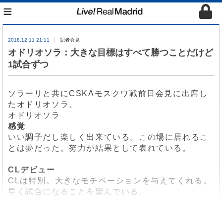
≡
2018.12.11 21:11
記者会見
オドリオソラ：大きな目標はすべて勝つことだけど
1試合ずつ
ソラーリと共にCSKAモスクワ戦前日会見に出席し
たオドリオソラ。
オドリオソラ
感覚
いい調子だし楽しく出来ている。この場に居れるこ
とは夢だった。努力が結果として表れている。
CLデビュー
CLは特別。大きなモチベーションを与えてくれる。
早く試合になることを望んでいる。
ロペテギ