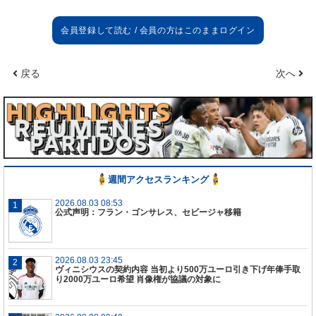
しい。
向上点
試合は
435
分ではなく
90
分。前半はそこまで良くな
かった。戦うことが大事なのをわかっているしチャ
戻る
次へ
ンスを作るために良いプレーをしないといけないこ
ともわかっている。少しずつ良くなっていく。
困難
今日の試合序盤は苦しんだけど、チームは成長して
いかないといけない。ローマ戦後半のような流れを
続けていかないといけない。
週間アクセスランキング
2026.08.03 08:53
公式声明：フラン・ゴンサレス、セビージャ移籍
2026.08.03 23:45
ヴィニシウスの契約内容 当初より500万ユーロ引き下げ年俸手取
り2000万ユーロ希望 肖像権が協議の対象に