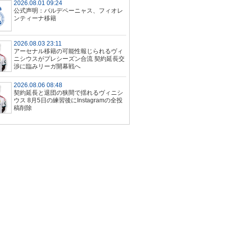
2026.08.01 09:24
公式声明：バルデペーニャス、フィオレ
ンティーナ移籍
2026.08.03 23:11
アーセナル移籍の可能性報じられるヴィ
ニシウスがプレシーズン合流 契約延長交
渉に臨みリーガ開幕戦へ
2026.08.06 08:48
契約延長と退団の狭間で揺れるヴィニシ
ウス 8月5日の練習後にInstagramの全投
稿削除