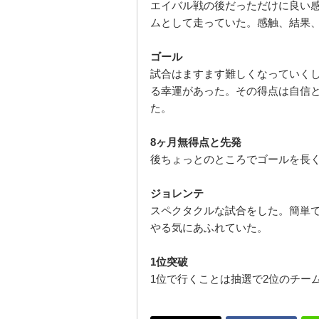
エイバル戦の後だっただけに良い
ムとして走っていた。感触、結果
ゴール
試合はますます難しくなっていく
る幸運があった。その得点は自信
た。
8
ヶ月無得点と先発
後ちょっとのところでゴールを長
ジョレンテ
スペクタクルな試合をした。簡単
やる気にあふれていた。
1
位突破
1
位で行くことは抽選で
2
位のチー