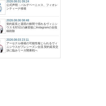
2026.08.01 09:24
公式声明：バルデペーニャス、フィオレ
ンティーナ移籍
2026.08.06 08:48
契約延長と退団の狭間で揺れるヴィニシ
ウス 8月5日の練習後にInstagramの全投
稿削除
2026.08.03 23:11
アーセナル移籍の可能性報じられるヴィ
ニシウスがプレシーズン合流 契約延長交
渉に臨みリーガ開幕戦へ