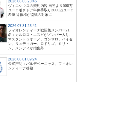
2026.08.03 23:45
ヴィニシウスの契約内容 当初より500万
ユーロ引き下げ年俸手取り2000万ユーロ
希望 肖像権が協議の対象に
2026.07.31 23:41
フィオレンティーナ戦招集メンバー21
名：カルロス・エスピがメンバー入り、
マスタントゥオーノ、ゴンサロ、ハイセ
ン、リュディガー、ロドリゴ、ミリト
ン、メンディが招集外
2026.08.01 09:24
公式声明：バルデペーニャス、フィオレ
ンティーナ移籍