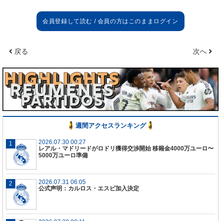
戻る
次へ
レアル・マドリード 4−4−2
クルトゥワ：カルバハル、ヴァラン、セルヒオ・ラ
モス、マルセロ：カゼミーロ、クロース、モドリッ
チ、イスコ：ベンゼマ、ベール
レガネス 4−2−3−1
クエージャル：フアンフラン、ブスタンサ、シオバ
週間アクセスランキング
ス、ホナタン・シルバ：ルベン・ペレス、ベスガ、
エル・サハル、サントス、オヘダ：カリージョ
2026.07.30 00:27
レアル・マドリードがロドリ獲得交渉開始 移籍金4000万ユーロ〜
5000万ユーロ準備
2026.07.31 06:05
公式声明：カルロス・エスピ加入決定