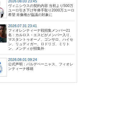
2026.08.03 23:45
ヴィニシウスの契約内容 当初より500万
ユーロ引き下げ年俸手取り2000万ユーロ
希望 肖像権が協議の対象に
2026.07.31 23:41
フィオレンティーナ戦招集メンバー21
名：カルロス・エスピがメンバー入り、
マスタントゥオーノ、ゴンサロ、ハイセ
ン、リュディガー、ロドリゴ、ミリト
ン、メンディが招集外
2026.08.01 09:24
公式声明：バルデペーニャス、フィオレ
ンティーナ移籍