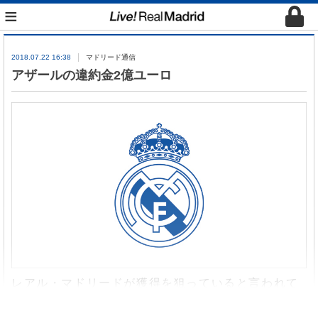
≡
2018.07.22 16:38
マドリード通信
アザールの違約金2億ユーロ
レアル・マドリードが獲得を狙っていると言われて
いるアザール。英紙ザ・サンは獲得のため
1
億
2500
万ユーロを準備していると伝えた。同紙はチェルシ