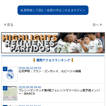
ーがアザール放出のため要求しているのは
2
億ユーロ
であり、同金額を最低限の交渉金額としているとの
こと。
戻る
次へ
また
NieusBald
や
HLN
は既にレアル・マドリード会
長フロレンティーノ・ペレスとアザールの父親の間
で合意に達しており、移籍成立は間近の状態だと伝
えている。
週間アクセスランキング
2026.08.03 08:53
公式声明：フラン・ゴンサレス、セビージャ移籍
2026.08.08 09:40
プレシーズンマッチ第4戦フェレンツヴァーロシュ戦予想メンバ
ー：MARCA