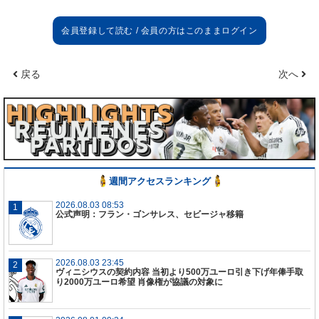
兄弟に別れを言う時が来てしまった…
こんな日が来るなんて思ってもいなかったって誓う
よ。けど、人生はいつも通りだし、新天地で幸せで
戻る
次へ
あることを願っているよ。
約10年君の側にいた。10年、喜び、良いサッカー、
勝利と敗戦、素晴らしい瞬間が詰まった10年だっ
た！
君からたくさんのことを学んだよ、アスリートの中
週間アクセスランキング
でもそのサッカーに取り組む姿勢は1番凄いものだっ
た。
2026.08.03 08:53
公式声明：フラン・ゴンサレス、セビージャ移籍
君と素晴らしい家族に全ての祝福があることを！
2026.08.03 23:45
今日、試合前二人で話し合っていたことがもうない
ヴィニシウスの契約内容 当初より500万ユーロ引き下げ年俸手取
かと思うと寂しい。
り2000万ユーロ希望 肖像権が協議の対象に
結果を当てた時、決勝を戦う時、君の経験で落ち着