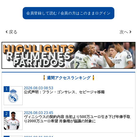
7200
万ユーロの違約金が
4
回に分けて支払われるこ
とを伝えている。
ムバッペは現在モナコから
PSG
へレンタル移籍中。
戻る
次へ
新シーズンは買い取りオプションを行使しなければ
いけないが、ファイナンシアル・フェアプレーの規
則への抵触を恐れており、すでにマドリードへの放
出で合意に達したと報じている。
現在、クリスティアーノ・ロナウドのユベントス移
籍が濃厚になってきており、ポルトガル代表
FW
の後
週間アクセスランキング
釜を探すことが第一とクラブはなっており、ネイマ
ールがその穴を埋める
1
番手だと言われている。ムバ
2026.08.03 08:53
公式声明：フラン・ゴンサレス、セビージャ移籍
ッペと両エース獲得かそれともどちらかを獲得する
のか注目を集めている。
2026.08.03 23:45
ヴィニシウスの契約内容 当初より500万ユーロ引き下げ年俸手取
り2000万ユーロ希望 肖像権が協議の対象に