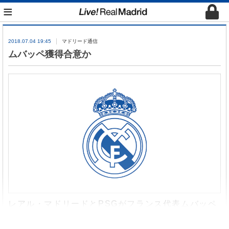
≡
2018.07.04 19:45
マドリード通信
ムバッペ獲得合意か
レアル・マドリードと
PSG
がフランス代表ムバッペ
の移籍で合意に達したとスペイン関係でスクープを
連発しているフランス人記者が報道した。さらに
2
億