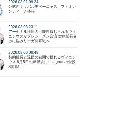
2026.08.01 09:24
公式声明：バルデペーニャス、フィオレ
ンティーナ移籍
2026.08.03 23:11
アーセナル移籍の可能性報じられるヴィ
ニシウスがプレシーズン合流 契約延長交
渉に臨みリーガ開幕戦へ
2026.08.06 08:48
契約延長と退団の狭間で揺れるヴィニシ
ウス 8月5日の練習後にInstagramの全投
稿削除