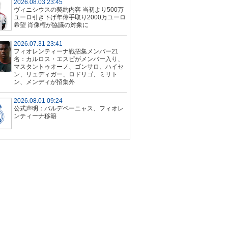
2026.08.03 23:45
ヴィニシウスの契約内容 当初より500万
ユーロ引き下げ年俸手取り2000万ユーロ
希望 肖像権が協議の対象に
2026.07.31 23:41
フィオレンティーナ戦招集メンバー21
名：カルロス・エスピがメンバー入り、
マスタントゥオーノ、ゴンサロ、ハイセ
ン、リュディガー、ロドリゴ、ミリト
ン、メンディが招集外
2026.08.01 09:24
公式声明：バルデペーニャス、フィオレ
ンティーナ移籍