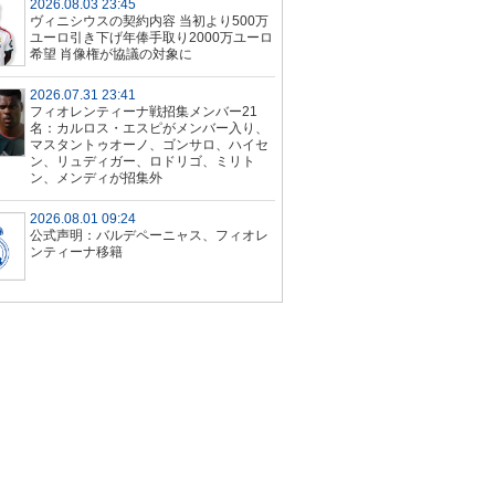
2026.08.03 23:45
ヴィニシウスの契約内容 当初より500万
ユーロ引き下げ年俸手取り2000万ユーロ
希望 肖像権が協議の対象に
2026.07.31 23:41
フィオレンティーナ戦招集メンバー21
名：カルロス・エスピがメンバー入り、
マスタントゥオーノ、ゴンサロ、ハイセ
ン、リュディガー、ロドリゴ、ミリト
ン、メンディが招集外
2026.08.01 09:24
公式声明：バルデペーニャス、フィオレ
ンティーナ移籍