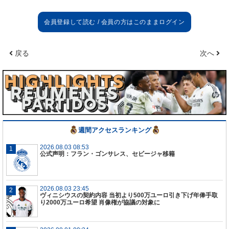
ジダン
メンタル
明日の試合だけに自分たちは集中するし戦いは
180
戻る
次へ
分、もしくはそれ以上のものだ。ともかくまずは明
日の試合に集中する。それだけだ。
力を証明
人々の意見を自分たちは変える事はできない。自分
たちのサッカーをする、それが自分の情熱だし、多
くのことを伝えたい。それ以外のことはコントロー
週間アクセスランキング
ルすることは出来ない。明日、自分が証明するもの
は何もない。試合のことだけを考えているし、今自
2026.08.03 08:53
公式声明：フラン・ゴンサレス、セビージャ移籍
分の中で一番大事なこと。それは自分のことではな
く、
PSG
との試合。確かに自分はマルセイユが好き
だし長いライバル意識はある。けど、マドリード対
2026.08.03 23:45
PSG
だけを考える。凄い試合を見せられることだけ
ヴィニシウスの契約内容 当初より500万ユーロ引き下げ年俸手取
を考えている。
り2000万ユーロ希望 肖像権が協議の対象に
BBC