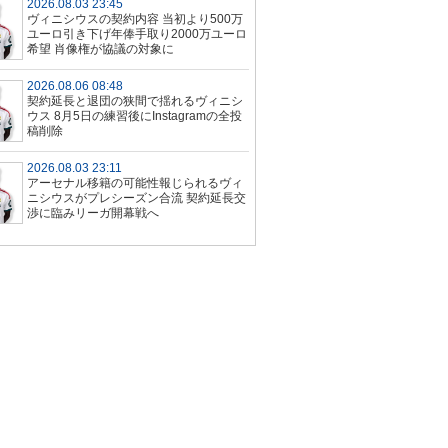
2026.08.03 23:45
ヴィニシウスの契約内容 当初より500万
ユーロ引き下げ年俸手取り2000万ユーロ
希望 肖像権が協議の対象に
2026.08.06 08:48
契約延長と退団の狭間で揺れるヴィニシ
ウス 8月5日の練習後にInstagramの全投
稿削除
2026.08.03 23:11
アーセナル移籍の可能性報じられるヴィ
ニシウスがプレシーズン合流 契約延長交
渉に臨みリーガ開幕戦へ