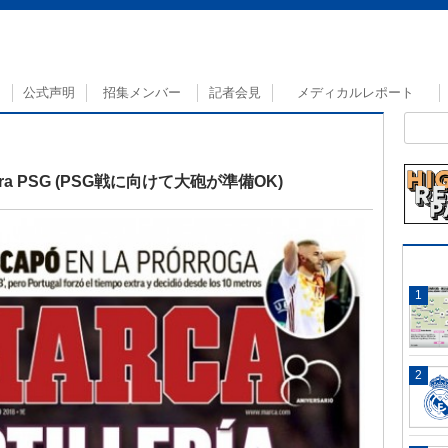
公式声明
招集メンバー
記者会見
メディカルレポート
sta para PSG (PSG戦に向けて大砲が準備OK)