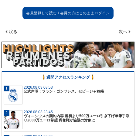
戻る
次へ
レアル・マドリード 4-3-3
ケイラー・ナバス：カルバハル、バラン、セルヒ
オ・ラモス、テオ・エルナンデス：カゼミーロ、モ
ドリッチ、クロース：ベイル、ベンゼマ、クリステ
ィアーノ・ロナウド
レアル・ソシエダ 4-3-3
週間アクセスランキング
ルリ：オドリオソラ、アリッツ、エクトル・モレ
ノ、デ・ラ・ベージャ：スベルディア、シャビ・プ
2026.08.03 08:53
公式声明：フラン・ゴンサレス、セビージャ移籍
リエト、イジャラメンディ：オジャルサバル、フア
ンミ、カナレス
2026.08.03 23:45
ヴィニシウスの契約内容 当初より500万ユーロ引き下げ年俸手取
り2000万ユーロ希望 肖像権が協議の対象に