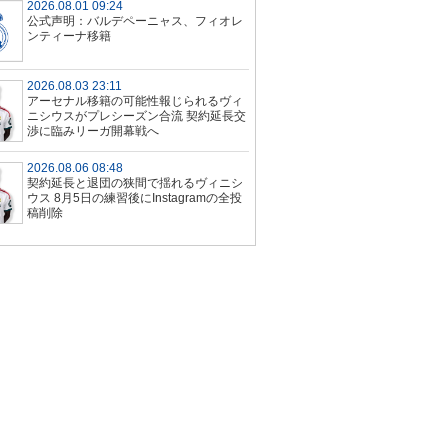
2026.08.01 09:24
公式声明：バルデペーニャス、フィオレ
ンティーナ移籍
2026.08.03 23:11
アーセナル移籍の可能性報じられるヴィ
ニシウスがプレシーズン合流 契約延長交
渉に臨みリーガ開幕戦へ
2026.08.06 08:48
契約延長と退団の狭間で揺れるヴィニシ
ウス 8月5日の練習後にInstagramの全投
稿削除