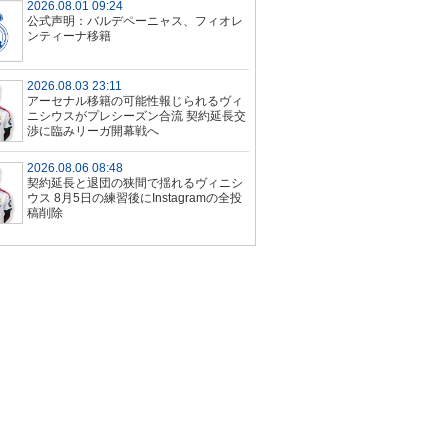
2026.08.01 09:24
公式声明：バルデペーニャス、フィオレ
ンティーナ移籍
2026.08.03 23:11
アーセナル移籍の可能性報じられるヴィ
ニシウスがプレシーズン合流 契約延長交
渉に臨みリーガ開幕戦へ
2026.08.06 08:48
契約延長と退団の狭間で揺れるヴィニシ
ウス 8月5日の練習後にInstagramの全投
稿削除