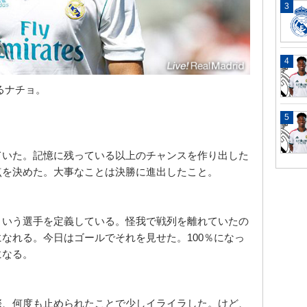
るナチョ。
ていた。記憶に残っている以上のチャンスを作り出した
点を決めた。大事なことは決勝に進出したこと。
という選手を定義している。怪我で戦列を離れていたの
になれる。今日はゴールでそれを見せた。
100
％になっ
になる。
際、何度も止められたことで少しイライラした。けど、