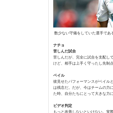
数少ない守備をしていた選手であ
ナチョ
苦しんだ試合
苦しんだが、完全に試合を支配し
けど、相手は上手く守ったし先制
ベイル
彼見せたパフォーマンスがベイル
は残念だ。だが、今はチームの力
た時、自分たちにとって大きな力
ビデオ判定
もっと改善しないといけない。実