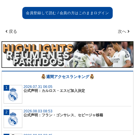
レアル・マドリード招集メンバー
GK:
ケイラー・ナバス、カシージャ、モハ
戻る
次へ
DF:
カルバハル、セルヒオ・ラモス、バラン、ナチ
ョ、マルセロ、テオ・エルナンデス
MF:
クロース、モドリッチ、カゼミーロ、イスコ、
コバチッチ、セバージョス
FW：
クリスティアーノ・ロナウド、ベンゼマ、ルー
カス・バスケス、ボルハ・マジョラル
週間アクセスランキング
2026.07.31 06:05
公式声明：カルロス・エスピ加入決定
2026.08.03 08:53
公式声明：フラン・ゴンサレス、セビージャ移籍