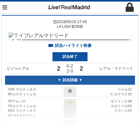
≡
2018/05/19 27:45
LA LIGA 第38節
試合ハイライト映像
試合終了
0-2
2
2
ビジャレアル
レアル・マドリード
2-0
試合詳細
70'R.マルティネス
ベイル11'
85'カスティジェホ
C.ロナウド32'
79'アルバロ
モドリッチ48'
79'カスティジェホ
カゼミーロ84'
88'R.マルティネス
クロース89'
90'+4'S.Aダウサリ
57'J.フエゴ
C.ロナウド62'
→S.Aダウサリ
ベンゼマ←