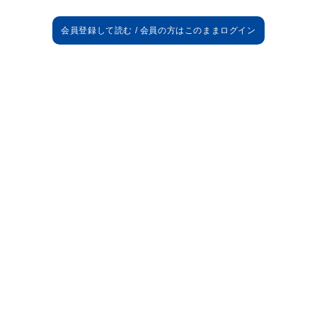
67'E.ユナル
モドリッチ62'
→R.マルティネス
ルーカス←
77'フォルナルス
イスコ73'
→カスティジェホ
コヴァチッチ←
アンドレス
ルカ
M.ガスパール
カルバハル
アルバロ
ヴァラン
ボネーラ
ラモス
マリン
マルセロ
ソリアーノ
モドリッチ
ロドリゴ
カゼミーロ
J.フエゴ
クロース
フォルナルス
イスコ
サンソーネ
ベイル
E.ユナル
C.ロナウド
バルボーザ
カシージャ
V.ルイス
ナチョ
J.コスタ
テオ
カスティジェホ
アセンシオ
デニス
コヴァチッチ
S.Aダウサリ
ベンゼマ
R.マルティネス
ルーカス
J.カジェハ
ジダン