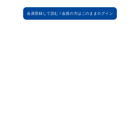
パウ
カシージャス
マッティオーニ
コエントラン
フエンテス
ナチョ
セビージャ
イジャラ
カニャス
L.シウヴァ
モンタニェス
チチャリート
ストゥアーニ
ヘセ
ゴンサレス
アンチェロッティ